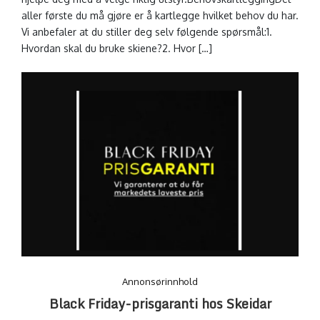
aller første du må gjøre er å kartlegge hvilket behov du har.
Vi anbefaler at du stiller deg selv følgende spørsmål:1.
Hvordan skal du bruke skiene?2. Hvor […]
Annonsørinnhold
Black Friday-prisgaranti hos Skeidar