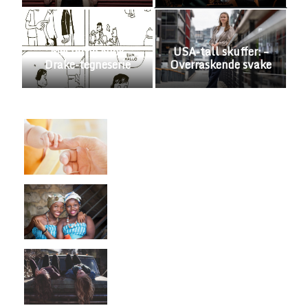
Mesterlig Nick
USA-tall skuffer: –
Drake-tegneserie
Overraskende svake