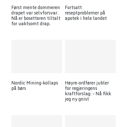
Først mente dommeren
Fortsatt
drapet var selvfor­svar.
reseptproblemer på
Nå er boset­teren tiltalt
apotek i hele landet
for uaktsomt drap.
by
wp_admin
by
wp_admin
Nordic Mining-kollaps
Høyre-ordfører jubler
på børs
for regjeringens
kraftforslag: – Nå fikk
by
wp_admin
jeg ny gnist
by
wp_admin