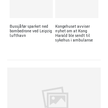
Bussjåfør sparket ned
Kongehuset avviser
bombedrone ved Leipzig
nyhet om at Kong
lufthavn
Harald ble sendt til
sykehus i ambulanse
by
wp_admin
by
wp_admin