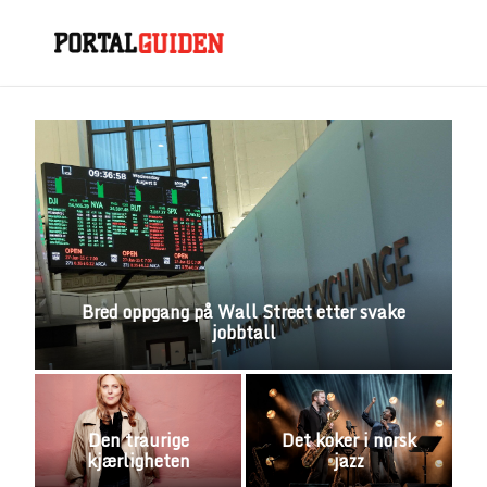
Bred oppgang på Wall Street etter svake
jobbtall
Den traurige
Det koker i norsk
kjærligheten
jazz