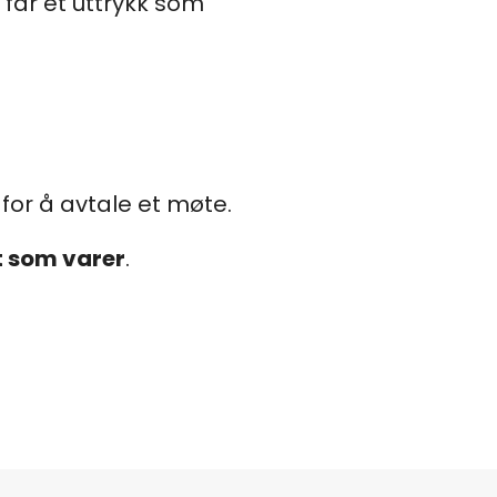
 får et uttrykk som
t for å avtale et møte.
t som varer
.