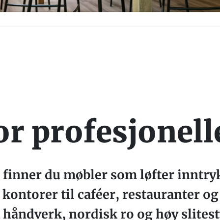
or profesjonell
inner du møbler som løfter inntryk
 kontorer til caféer, restauranter o
håndverk, nordisk ro og høy slitesty