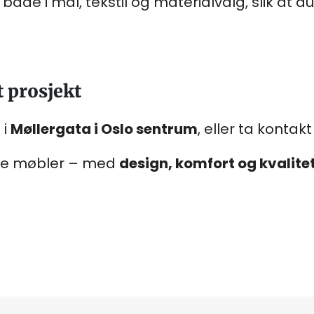
åde i mål, tekstil og materialvalg, slik at du
t prosjekt
 i
Møllergata i Oslo sentrum
, eller ta kontak
tige møbler – med
design, komfort og kvalite