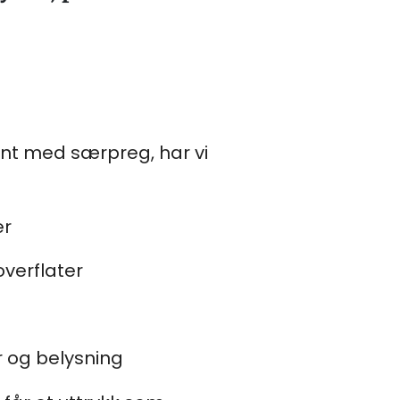
rant med særpreg, har vi
er
overflater
r og belysning